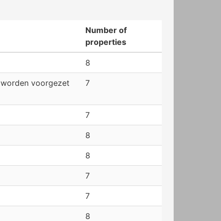
Number of
properties
8
e worden voorgezet
7
7
8
8
7
7
8