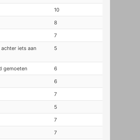
10
8
7
 achter iets aan
5
ad gemoeten
6
6
7
5
7
7