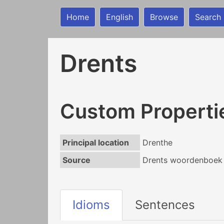
Home
English
Browse
Search
Drents
Custom Properti
Principal location
Drenthe
Source
Drents woordenboek (
Idioms
Sentences