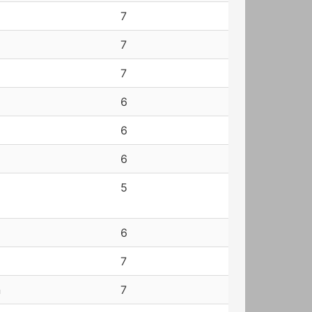
7
7
7
6
6
6
5
6
7
n
7