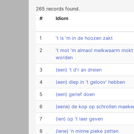
265 records found.
#
Idiom
1
't is 'm in de hoozen zakt
2
't mot 'm almaol melkwaarm mokt
worden
3
(een) 't d'r an dreien
4
(een) diep in 't geloov' hebben
5
(een) gerief doen
6
(eene) de kop op schrollen maeke
7
(ien) op 't laer geven
8
(iene) 'n minne pieke zetten