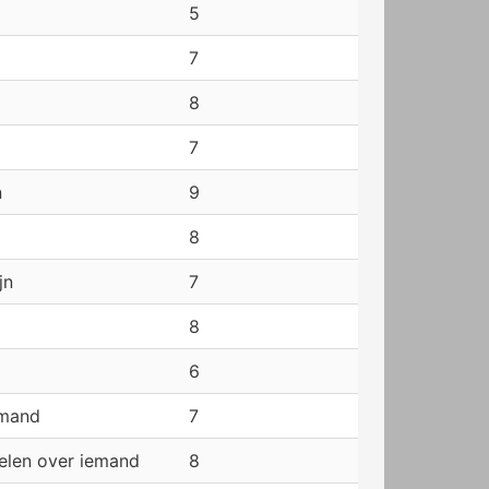
5
7
8
7
n
9
8
jn
7
8
6
emand
7
elen over iemand
8