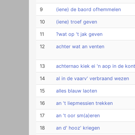
9
(iene) de baord ofhemmelen
10
(iene) troef geven
11
?wat op 't jak geven
12
achter wat an venten
13
achternao kiek ei 'n aop in de kon
14
al in de vaarv' verbraand wezen
15
alles blauw laoten
16
an 't liepmessien trekken
17
an 't oor sm(a)eren
18
an d' hooz' kriegen