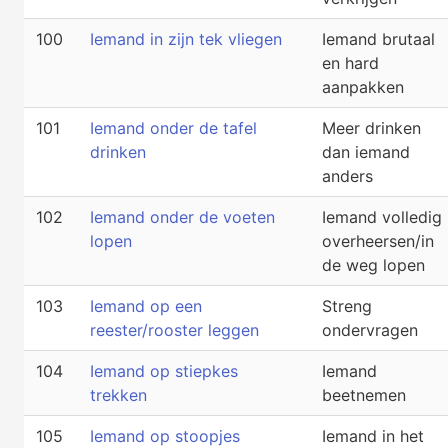
100
Iemand in zijn tek vliegen
Iemand brutaal
en hard
aanpakken
101
Iemand onder de tafel
Meer drinken
drinken
dan iemand
anders
102
Iemand onder de voeten
Iemand volledig
lopen
overheersen/in
de weg lopen
103
Iemand op een
Streng
reester/rooster leggen
ondervragen
104
Iemand op stiepkes
Iemand
trekken
beetnemen
105
Iemand op stoopjes
Iemand in het