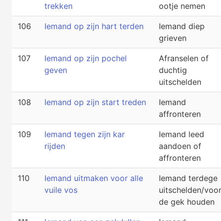
trekken
ootje nemen
106
Iemand op zijn hart terden
Iemand diep
grieven
107
Iemand op zijn pochel
Afranselen of
geven
duchtig
uitschelden
108
Iemand op zijn start treden
Iemand
affronteren
109
Iemand tegen zijn kar
Iemand leed
rijden
aandoen of
affronteren
110
Iemand uitmaken voor alle
Iemand terdege
vuile vos
uitschelden/voo
de gek houden