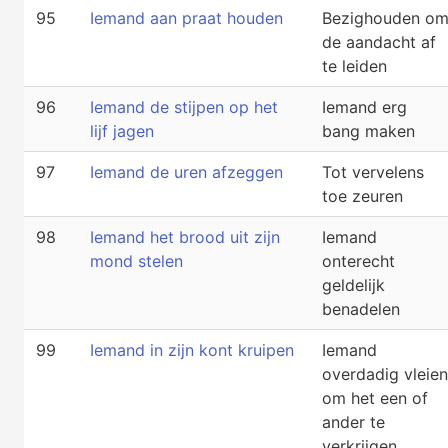
95
Iemand aan praat houden
Bezighouden o
de aandacht af
te leiden
96
Iemand de stijpen op het
Iemand erg
lijf jagen
bang maken
97
Iemand de uren afzeggen
Tot vervelens
toe zeuren
98
Iemand het brood uit zijn
Iemand
mond stelen
onterecht
geldelijk
benadelen
99
Iemand in zijn kont kruipen
Iemand
overdadig vleien
om het een of
ander te
verkrijgen