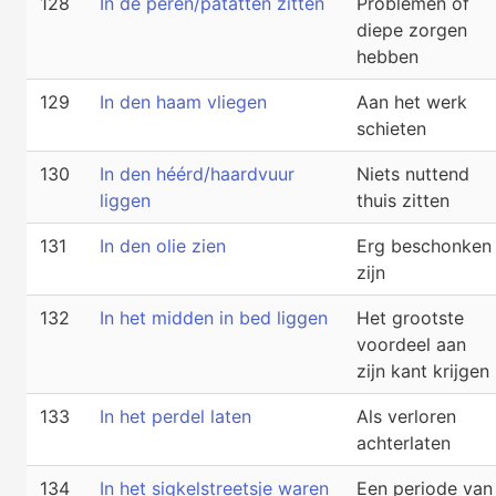
128
In de peren/patatten zitten
Problemen of
diepe zorgen
hebben
129
In den haam vliegen
Aan het werk
schieten
130
In den héérd/haardvuur
Niets nuttend
liggen
thuis zitten
131
In den olie zien
Erg beschonken
zijn
132
In het midden in bed liggen
Het grootste
voordeel aan
zijn kant krijgen
133
In het perdel laten
Als verloren
achterlaten
134
In het sigkelstreetsje waren
Een periode van