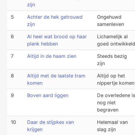
zijn
5
Achter de hek getrouwd
Ongehuwd
zijn
samenleven
6
Al heel wat brood op haar
Lichamelijk al
plank hebben
goed ontwikkel
7
Altijd in de haam zien
Steeds bezig
zijn
8
Altijd met de laatste tram
Altijd op het
komen
nippertje komen
9
Boven aard liggen
De overledene i
nog niet
begraven
10
Daar de stijpkes van
Helemaal van
krijgen
slag zijn