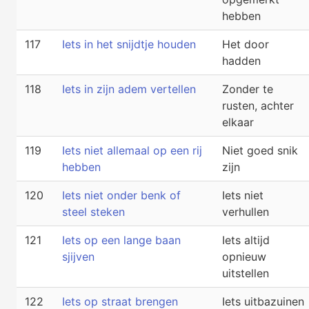
hebben
117
Iets in het snijdtje houden
Het door
hadden
118
Iets in zijn adem vertellen
Zonder te
rusten, achter
elkaar
119
Iets niet allemaal op een rij
Niet goed snik
hebben
zijn
120
Iets niet onder benk of
Iets niet
steel steken
verhullen
121
Iets op een lange baan
Iets altijd
sjijven
opnieuw
uitstellen
122
Iets op straat brengen
Iets uitbazuinen