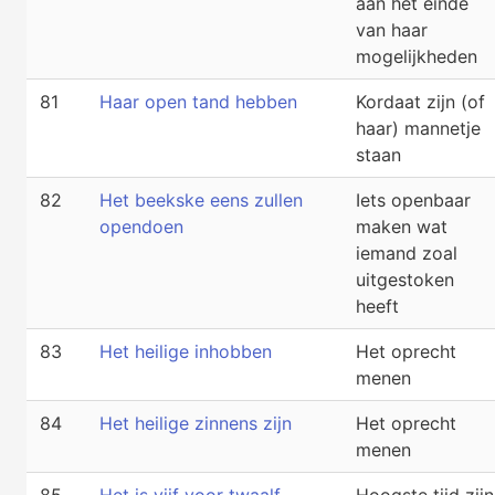
aan het einde
van haar
mogelijkheden
81
Haar open tand hebben
Kordaat zijn (of
haar) mannetje
staan
82
Het beekske eens zullen
Iets openbaar
opendoen
maken wat
iemand zoal
uitgestoken
heeft
83
Het heilige inhobben
Het oprecht
menen
84
Het heilige zinnens zijn
Het oprecht
menen
85
Het is vijf voor twaalf
Hoogste tijd zijn