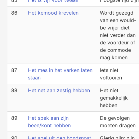
86
Het kemood krevelen
Wordt gezegd
van een would-
be vrijer diet
niet verder dan
de voordeur of
de commode
mag komen
87
Het mes in het varken laten
Iets niet
staan
voltooien
88
Het net aan zestig hebben
Het niet
gemakkelijk
hebben
89
Het spek aan zijn
De gevolgen
been/kont hebben
moeten dragen
90
Het spel uit den hondsnost
Gierig zijn; zijn