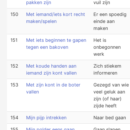
pakken zijn
vuil zijn
150
Met iemand/iets kort recht
Er een spoedig
maken/spelen
einde aan
maken
151
Met iets beginnen te gapen
Het is
tegen een bakoven
onbegonnen
werk
152
Met koude handen aan
Zich stiekem
iemand zijn kont vallen
informeren
153
Met zijn kont in de boter
Gezegd van wie
vallen
veel geluk aan
zijn (of haar)
zijde heeft
154
Mijn pijp intrekken
Naar bed gaan
155
Mijn polder eens gaan
Gaan slapen