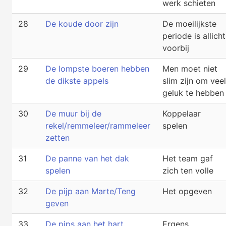
werk schieten
28
De koude door zijn
De moeilijkste
periode is allicht
voorbij
29
De lompste boeren hebben
Men moet niet
de dikste appels
slim zijn om veel
geluk te hebben
30
De muur bij de
Koppelaar
rekel/remmeleer/rammeleer
spelen
zetten
31
De panne van het dak
Het team gaf
spelen
zich ten volle
32
De pijp aan Marte/Teng
Het opgeven
geven
33
De pips aan het hart
Ergens