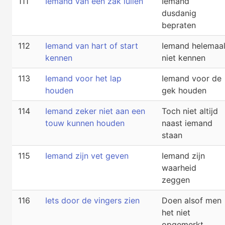
111
Iemand van een zak lullen
Iemand
dusdanig
bepraten
112
Iemand van hart of start
Iemand helemaa
kennen
niet kennen
113
Iemand voor het lap
Iemand voor de
houden
gek houden
114
Iemand zeker niet aan een
Toch niet altijd
touw kunnen houden
naast iemand
staan
115
Iemand zijn vet geven
Iemand zijn
waarheid
zeggen
116
Iets door de vingers zien
Doen alsof men
het niet
opgemerkt