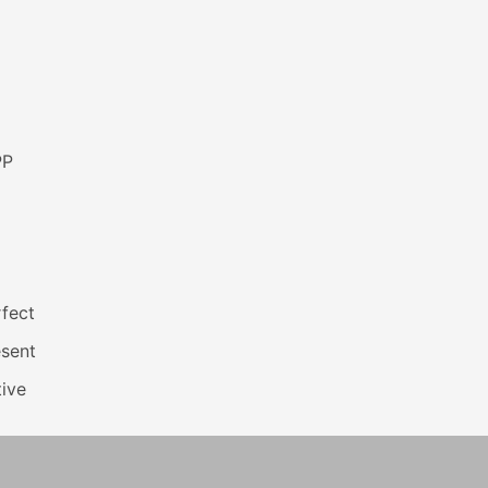
PP
fect
esent
ive