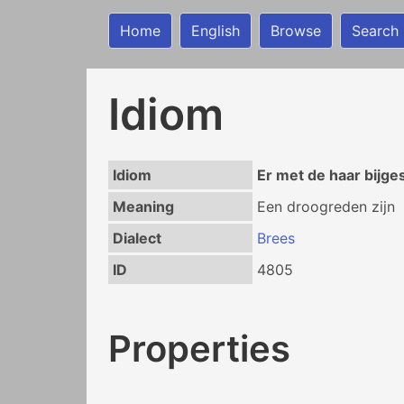
Home
English
Browse
Search
Idiom
Idiom
Er met de haar bijg
Meaning
Een droogreden zijn
Dialect
Brees
ID
4805
Properties