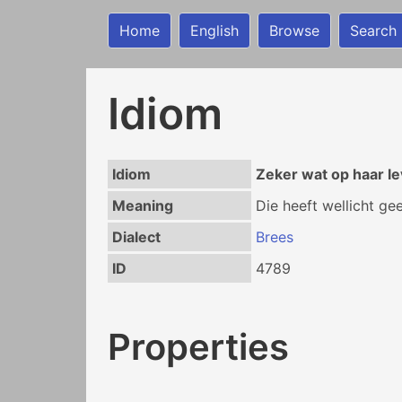
Home
English
Browse
Search
Idiom
Idiom
Zeker wat op haar l
Meaning
Die heeft wellicht ge
Dialect
Brees
ID
4789
Properties