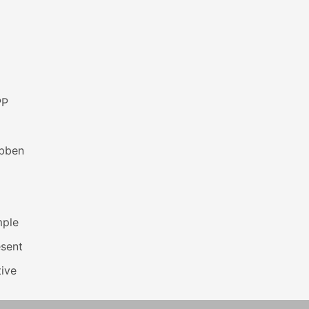
PP
bben
mple
esent
ive