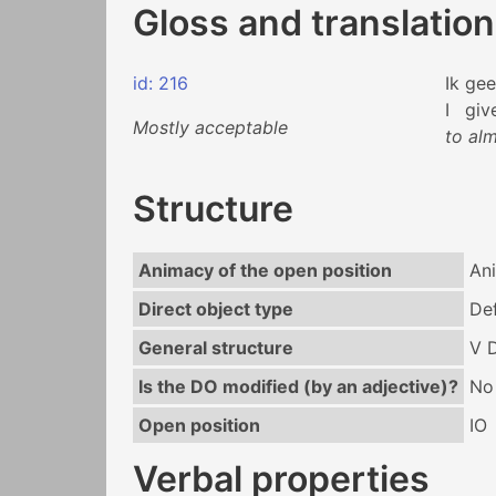
Gloss and translation
id: 216
Ik
gee
I
giv
Mostly acceptable
to alm
Structure
Animacy of the open position
An
Direct object type
Def
General structure
V 
Is the DO modified (by an adjective)?
No
Open position
IO
Verbal properties