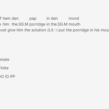
f
hem
den
pap
in
den
mond
e
him
the.SG.M
porridge
in
the.SG.M
mouth
ost give him the solution (Lit.: I put the porridge in his mou
imate
inite
DO IO PP