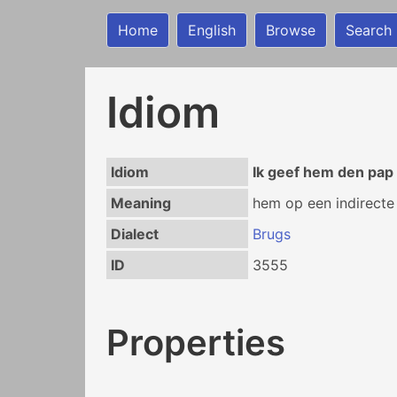
Home
English
Browse
Search
Idiom
Idiom
Ik geef hem den pap
Meaning
hem op een indirecte
Dialect
Brugs
ID
3555
Properties