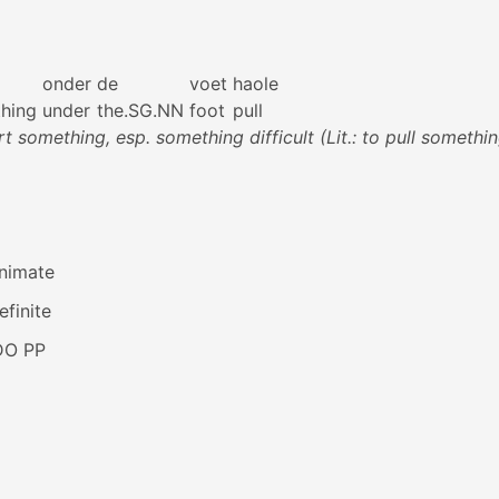
onder
de
voet
haole
hing
under
the.SG.NN
foot
pull
rt something, esp. something difficult (Lit.: to pull somethi
animate
efinite
DO PP