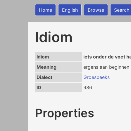
Home
English
Browse
Search
Idiom
Idiom
iets onder de voet h
Meaning
ergens aan beginnen
Dialect
Groesbeeks
ID
986
Properties