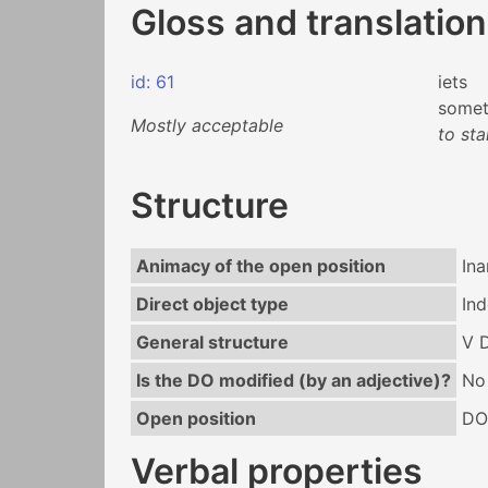
Gloss and translation
id: 61
iets
somet
Mostly acceptable
to sta
Structure
Animacy of the open position
In
Direct object type
Ind
General structure
V 
Is the DO modified (by an adjective)?
No
Open position
DO
Verbal properties