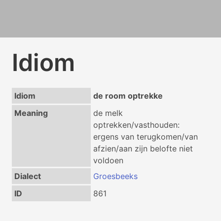
Idiom
Idiom
de room optrekke
Meaning
de melk
optrekken/vasthouden:
ergens van terugkomen/van
afzien/aan zijn belofte niet
voldoen
Dialect
Groesbeeks
ID
861