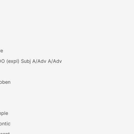
re
DO (expl) Subj A/Adv A/Adv
bben
mple
ontic