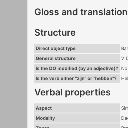
Gloss and translation
Structure
Direct object type
Ba
General structure
V 
Is the DO modified (by an adjective)?
No
Is the verb either "zijn" or "hebben"?
He
Verbal properties
Aspect
Si
Modality
De