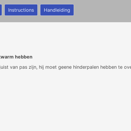
Instructions
Handleiding
elkwarm hebben
d juist van pas zijn, hij moet geene hinderpalen hebben te o