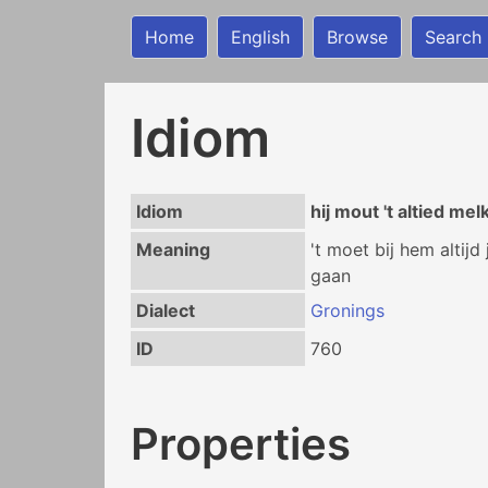
Home
English
Browse
Search
Idiom
Idiom
hij mout 't altied m
Meaning
't moet bij hem altij
gaan
Dialect
Gronings
ID
760
Properties