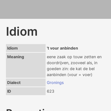
Idiom
Idiom
't vour anbinden
Meaning
eene zaak op touw zetten en
doordrijven, zooveel als, in
goeden zin: de kat de bel
aanbinden (vour = voer)
Dialect
Gronings
ID
623