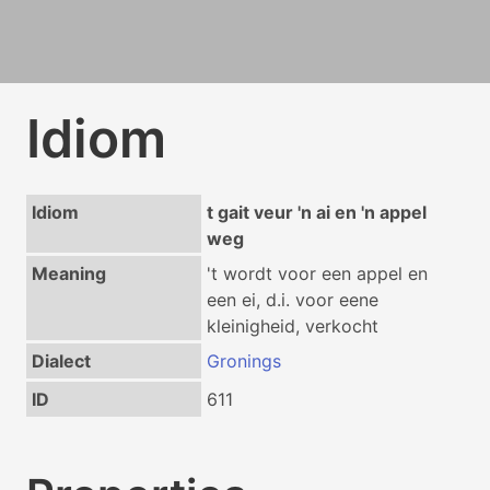
Idiom
Idiom
t gait veur 'n ai en 'n appel
weg
Meaning
't wordt voor een appel en
een ei, d.i. voor eene
kleinigheid, verkocht
Dialect
Gronings
ID
611