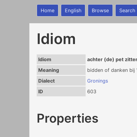
Home
English
Browse
Search
Idiom
Idiom
achter (de) pet zitte
Meaning
bidden of danken bij 
Dialect
Gronings
ID
603
Properties