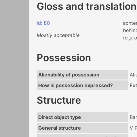
Gloss and translation
id: 80
achte
behin
Mostly acceptable
to pra
Possession
Alienability of possession
Ali
How is possession expressed?
Ext
Structure
Direct object type
Ba
General structure
V 