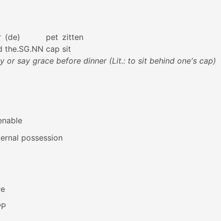
r
(de)
pet
zitten
d
the.SG.NN
cap
sit
y or say grace before dinner (Lit.: to sit behind one's cap)
enable
ernal possession
re
PP