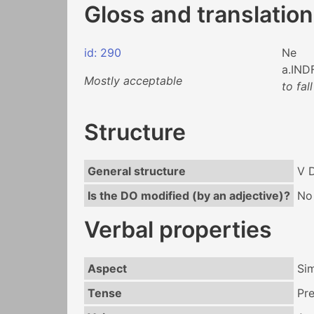
Gloss and translation
id: 290
Ne
a.IND
Mostly acceptable
to fal
Structure
General structure
V 
Is the DO modified (by an adjective)?
No
Verbal properties
Aspect
Si
Tense
Pr