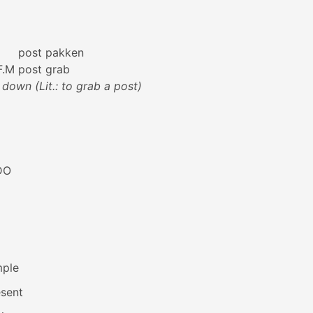
post
pakken
F.M
post
grab
l down (Lit.: to grab a post)
DO
mple
esent