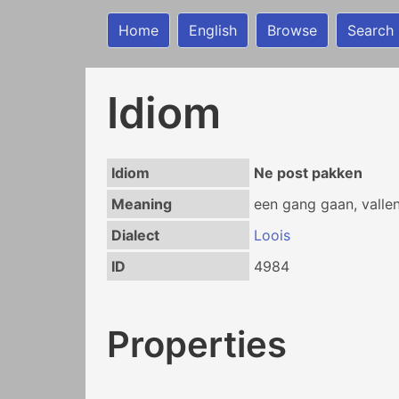
Home
English
Browse
Search
Idiom
Idiom
Ne post pakken
Meaning
een gang gaan, valle
Dialect
Loois
ID
4984
Properties