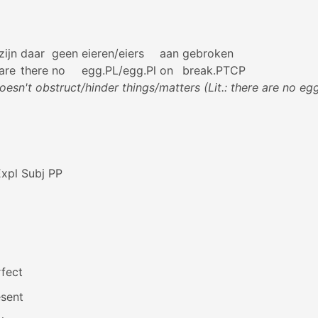
zijn
daar
geen
eieren/eiers
aan
gebroken
are
there
no
egg.PL/egg.Pl
on
break.PTCP
oesn't obstruct/hinder things/matters (Lit.: there are no eg
xpl Subj PP
fect
esent