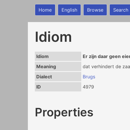
Home
English
Browse
Search
Idiom
Idiom
Er zijn daar geen ei
Meaning
dat verhindert de zaa
Dialect
Brugs
ID
4979
Properties