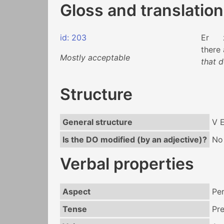
Gloss and translation
id: 203
Er
there
Mostly acceptable
that d
Structure
General structure
V E
Is the DO modified (by an adjective)?
No
Verbal properties
Aspect
Per
Tense
Pr