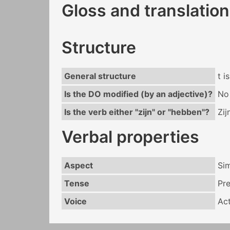
Gloss and translation
Structure
General structure
t i
Is the DO modified (by an adjective)?
No
Is the verb either "zijn" or "hebben"?
Zij
Verbal properties
Aspect
Si
Tense
Pr
Voice
Act