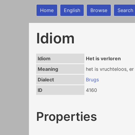
Home
English
Browse
Search
Idiom
Idiom
Het is verloren
Meaning
het is vruchteloos, er
Dialect
Brugs
ID
4160
Properties