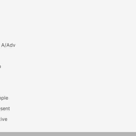
s A/Adv
n
mple
esent
ive