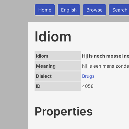
Home
English
Browse
Search
Idiom
Idiom
Hij is noch mossel n
Meaning
hij is een mens zonde
Dialect
Brugs
ID
4058
Properties