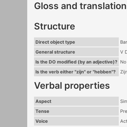
Gloss and translation
Structure
Direct object type
Ba
General structure
V 
Is the DO modified (by an adjective)?
No
Is the verb either "zijn" or "hebben"?
Zij
Verbal properties
Aspect
Si
Tense
Pr
Voice
Act