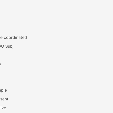
re coordinated
DO Subj
n
mple
esent
ive