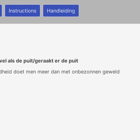
Instructions
Handleiding
el als de puit/geraakt er de puit
dheid doet men meer dan met onbezonnen geweld