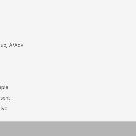
Subj A/Adv
mple
esent
ive