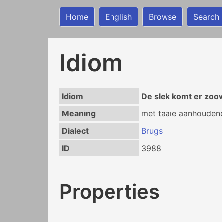
Home
English
Browse
Search
Idiom
Idiom
De slek komt er zoow
Meaning
met taaie aanhouden
Dialect
Brugs
ID
3988
Properties