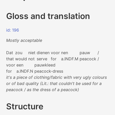
Gloss and translation
id: 196
Mostly acceptable
Dat
zou
niet
dienen
voor
nen
pauw
/
that
would
not
serve
for
a.INDF.M
peacock
/
voor
een
pauwkleed
for
a.INDF.N
peacock-dress
it's a piece of clothing/fabric with very ugly colours
or of bad quality (Lit.: that couldn't be used for a
peacock / as the dress of a peacock)
Structure