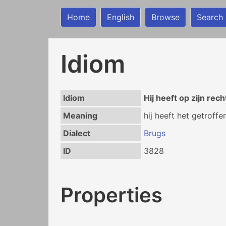
Home
English
Browse
Search
Idiom
Idiom
Hij heeft op zijn re
Meaning
hij heeft het getroffe
Dialect
Brugs
ID
3828
Properties