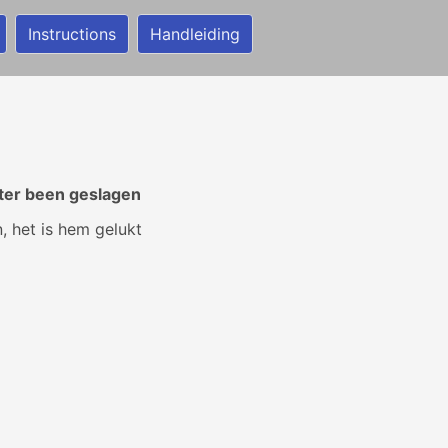
Instructions
Handleiding
chter been geslagen
n, het is hem gelukt