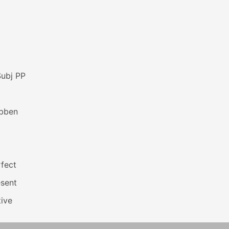
Subj PP
bben
fect
esent
ive