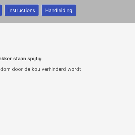
Instructions
Handleiding
kker staan spijtig
sdom door de kou verhinderd wordt