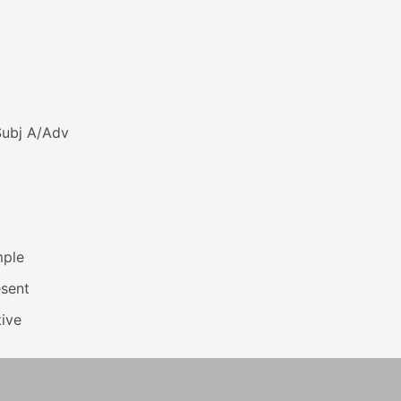
Subj A/Adv
mple
esent
ive