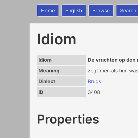
Home
English
Browse
Search
Idiom
Idiom
De vruchten op den a
Meaning
zegt men als hun wa
Dialect
Brugs
ID
3408
Properties