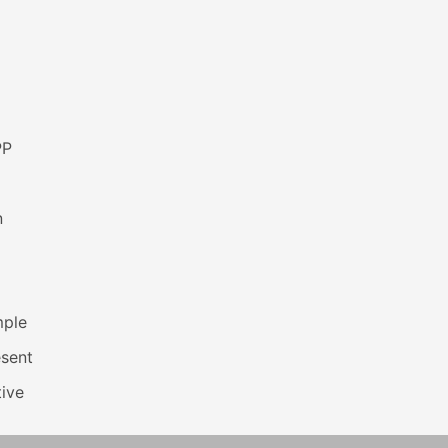
PP
n
mple
esent
ive