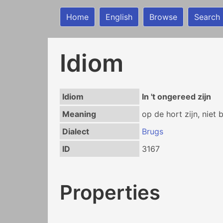
Home
English
Browse
Search
Idiom
Idiom
In 't ongereed zijn
Meaning
op de hort zijn, niet b
Dialect
Brugs
ID
3167
Properties