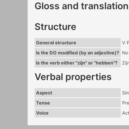
Gloss and translation
Structure
General structure
V 
Is the DO modified (by an adjective)?
No
Is the verb either "zijn" or "hebben"?
Zij
Verbal properties
Aspect
Si
Tense
Pr
Voice
Act