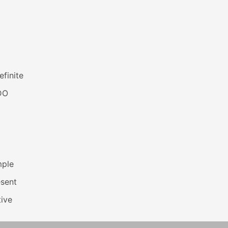
efinite
DO
mple
esent
ive