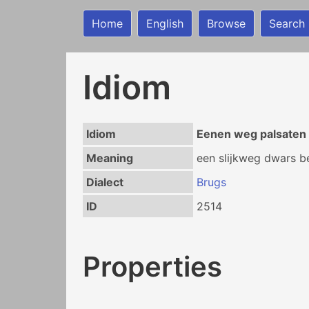
Home
English
Browse
Search
Idiom
Idiom
Eenen weg palsaten
Meaning
een slijkweg dwars b
Dialect
Brugs
ID
2514
Properties