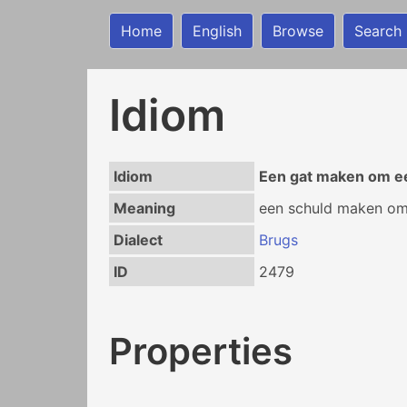
Home
English
Browse
Search
Idiom
Idiom
Een gat maken om e
Meaning
een schuld maken om
Dialect
Brugs
ID
2479
Properties