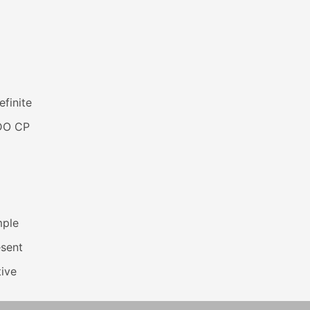
efinite
DO CP
mple
esent
ive