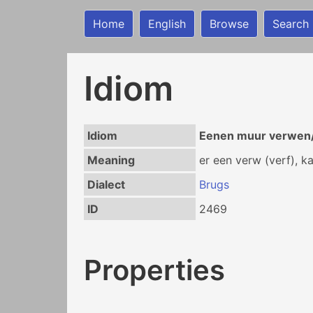
Home
English
Browse
Search
Idiom
Idiom
Eenen muur verwen/
Meaning
er een verw (verf), ka
Dialect
Brugs
ID
2469
Properties