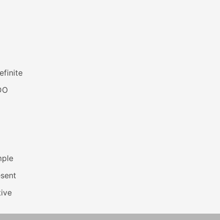
efinite
DO
mple
esent
ive