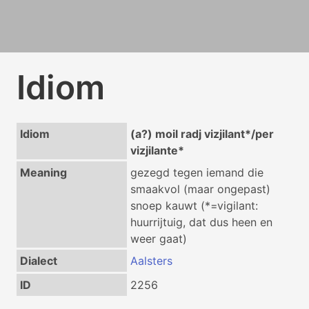
Idiom
Idiom
(a?) moil radj vizjilant*/per
vizjilante*
Meaning
gezegd tegen iemand die
smaakvol (maar ongepast)
snoep kauwt (*=vigilant:
huurrijtuig, dat dus heen en
weer gaat)
Dialect
Aalsters
ID
2256