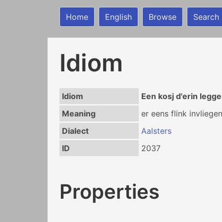
Home
English
Browse
Search
Idiom
Idiom
Een kosj d'erin legg
Meaning
er eens flink invliege
Dialect
Aalsters
ID
2037
Properties