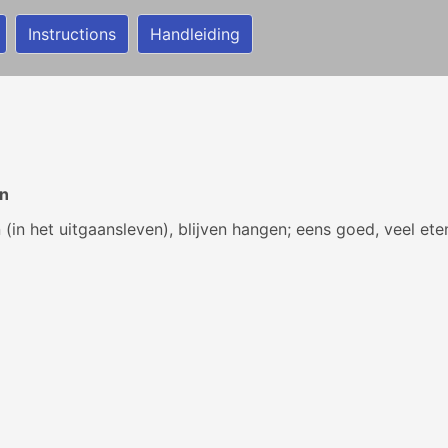
Instructions
Handleiding
en
n (in het uitgaansleven), blijven hangen; eens goed, veel ete