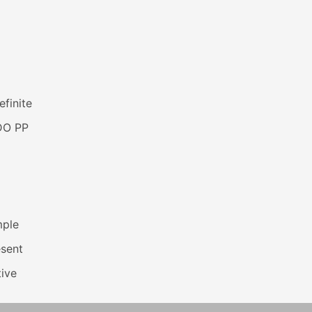
efinite
DO PP
mple
esent
ive