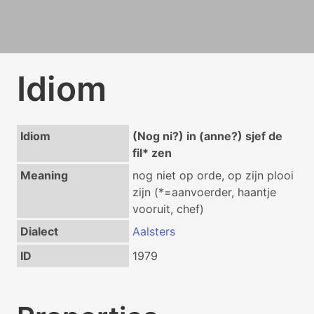
Idiom
Idiom
(Nog ni?) in (anne?) sjef de
fil* zen
Meaning
nog niet op orde, op zijn plooi
zijn (*=aanvoerder, haantje
vooruit, chef)
Dialect
Aalsters
ID
1979