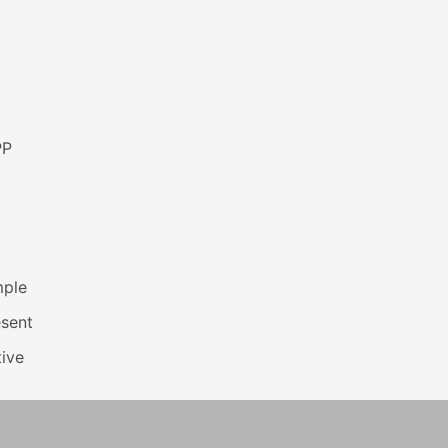
PP
mple
esent
ive