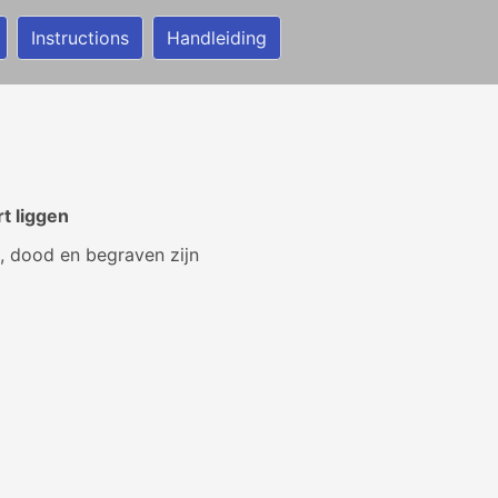
Instructions
Handleiding
t liggen
n, dood en begraven zijn