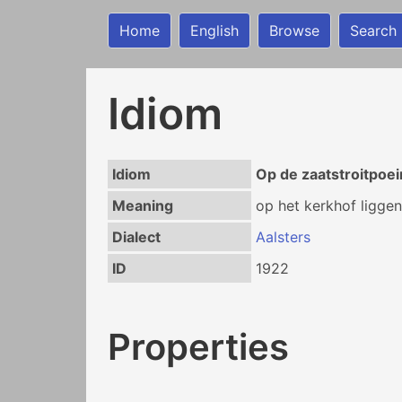
Home
English
Browse
Search
Idiom
Idiom
Op de zaatstroitpoeir
Meaning
op het kerkhof ligge
Dialect
Aalsters
ID
1922
Properties