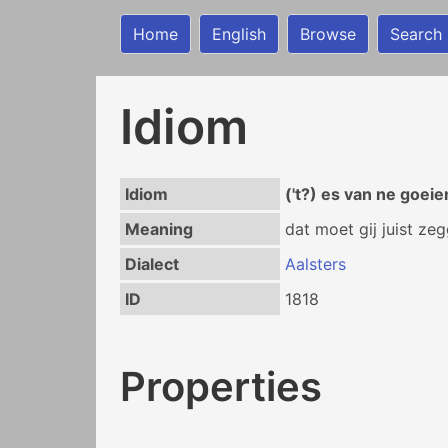
Home
English
Browse
Search
Idiom
Idiom
('t?) es van ne goei
Meaning
dat moet gij juist ze
Dialect
Aalsters
ID
1818
Properties