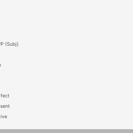
P (Subj)
n
fect
esent
ive