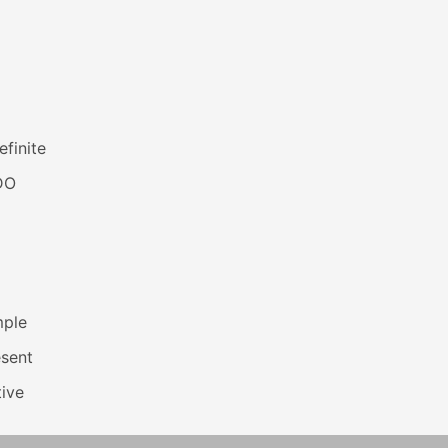
efinite
DO
mple
esent
ive