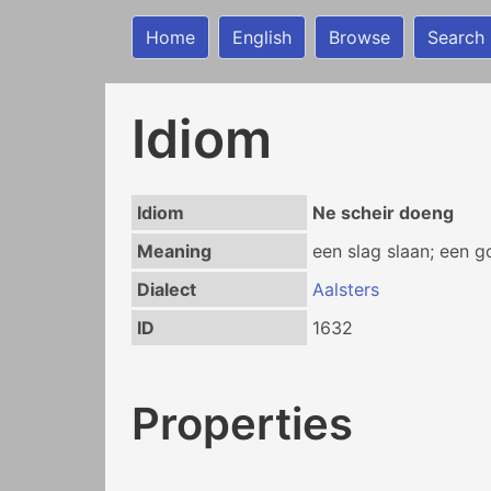
Home
English
Browse
Search
Idiom
Idiom
Ne scheir doeng
Meaning
een slag slaan; een 
Dialect
Aalsters
ID
1632
Properties