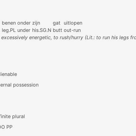
benen
onder
zijn
gat
uitlopen
L
leg.PL
under
his.SG.N
butt
out-run
 excessively energetic, to rush/hurry (Lit.: to run his legs f
lienable
ernal possession
inite plural
DO PP