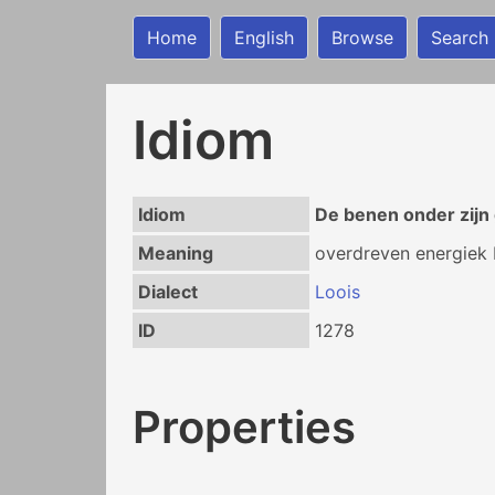
Home
English
Browse
Search
Idiom
Idiom
De benen onder zijn 
Meaning
overdreven energiek 
Dialect
Loois
ID
1278
Properties