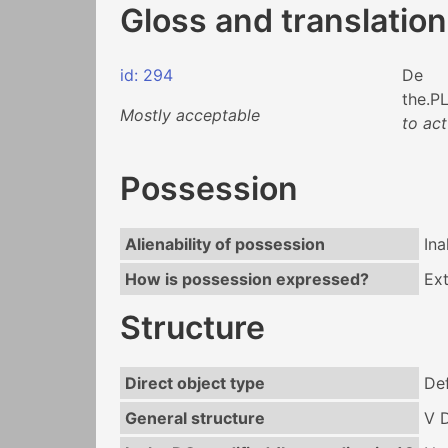
Gloss and translation
id: 294
De
the.P
Mostly acceptable
to act
Possession
Alienability of possession
Ina
How is possession expressed?
Ext
Structure
Direct object type
Def
General structure
V 