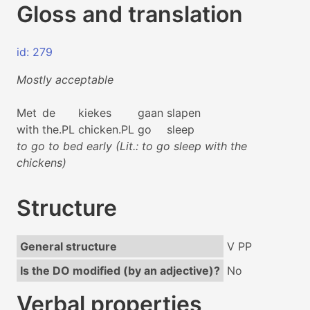
Gloss and translation
id: 279
Mostly acceptable
Met
de
kiekes
gaan
slapen
with
the.PL
chicken.PL
go
sleep
to go to bed early (Lit.: to go sleep with the
chickens)
Structure
General structure
V PP
Is the DO modified (by an adjective)?
No
Verbal properties