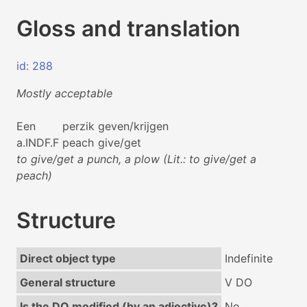
Gloss and translation
id: 288
Mostly acceptable
Een
perzik
geven/krijgen
a.INDF.F
peach
give/get
to give/get a punch, a plow (Lit.: to give/get a
peach)
Structure
Direct object type
Indefinite
General structure
V DO
Is the DO modified (by an adjective)?
No