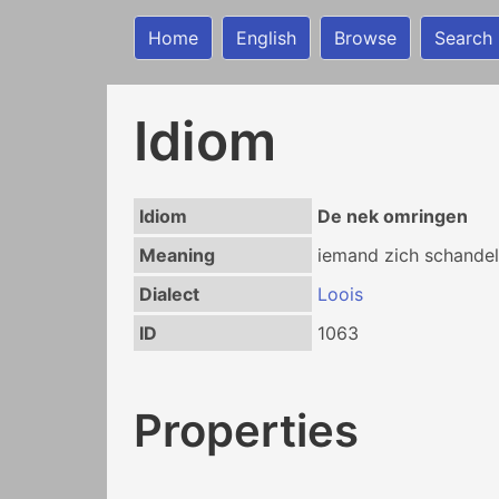
Home
English
Browse
Search
Idiom
Idiom
De nek omringen
Meaning
iemand zich schandel
Dialect
Loois
ID
1063
Properties