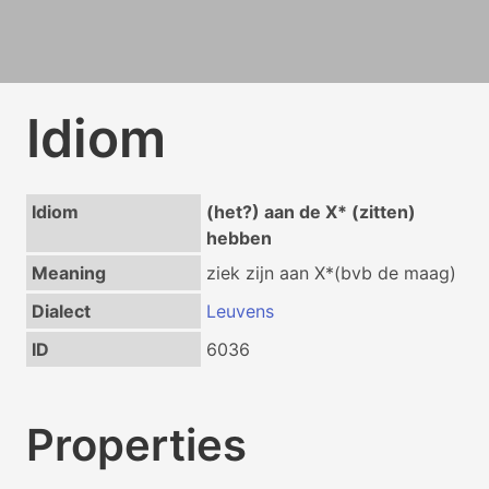
Idiom
Idiom
(het?) aan de X* (zitten)
hebben
Meaning
ziek zijn aan X*(bvb de maag)
Dialect
Leuvens
ID
6036
Properties