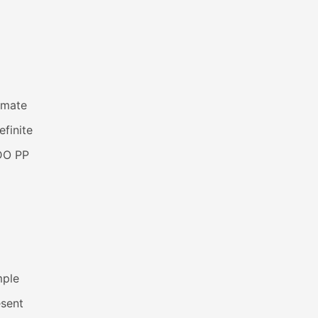
imate
efinite
DO PP
mple
esent