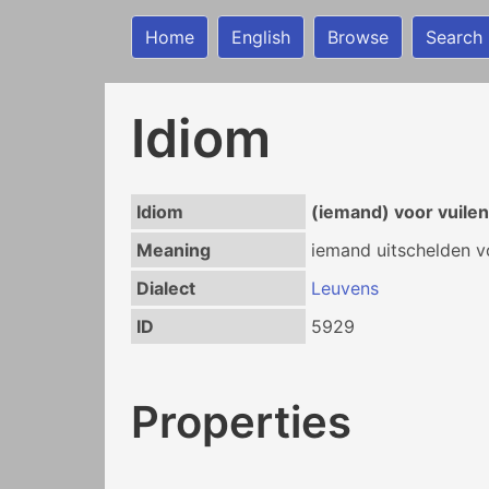
Home
English
Browse
Search
Idiom
Idiom
(iemand) voor vuilen
Meaning
iemand uitschelden vo
Dialect
Leuvens
ID
5929
Properties