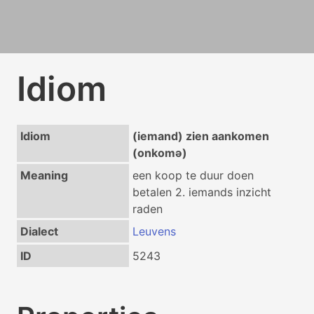
Idiom
Idiom
(iemand) zien aankomen
(onkomə)
Meaning
een koop te duur doen
betalen 2. iemands inzicht
raden
Dialect
Leuvens
ID
5243