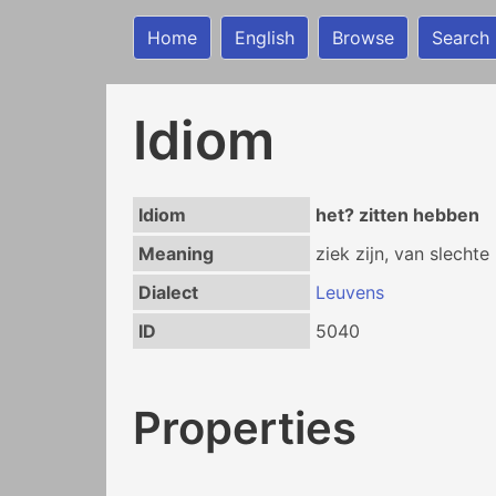
Home
English
Browse
Search
Idiom
Idiom
het? zitten hebben
Meaning
ziek zijn, van slechte
Dialect
Leuvens
ID
5040
Properties