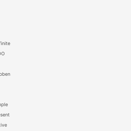
inite
DO
bben
mple
esent
ive