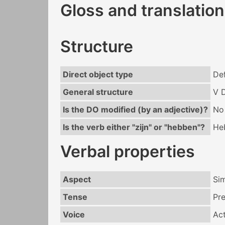
Gloss and translation
Structure
Direct object type
Def
General structure
V 
Is the DO modified (by an adjective)?
No
Is the verb either "zijn" or "hebben"?
He
Verbal properties
Aspect
Si
Tense
Pr
Voice
Act